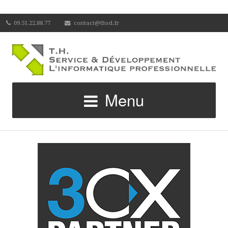
09.51.22.88.77
contact@thsd.fr
Menu