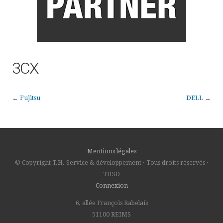
3CX
←
Fujitsu
DELL
→
Mentions légales
© Copyright T.H. Service & développement · Tous droits réservés ·
THSD
Connexion
6, allée François Rabelais
51100 REIMS