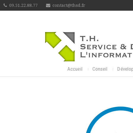
09.51.22.88.77
contact@thsd.fr
Accueil
Conseil
Dévelo