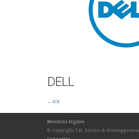
DELL
←
3CX
Mentions légales
© Copyright T.H. Service & développement