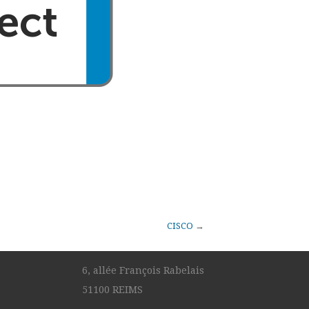
CISCO
→
6, allée François Rabelais
51100 REIMS