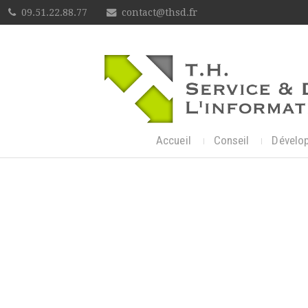
09.51.22.88.77
contact@thsd.fr
Accueil
Conseil
Dévelo