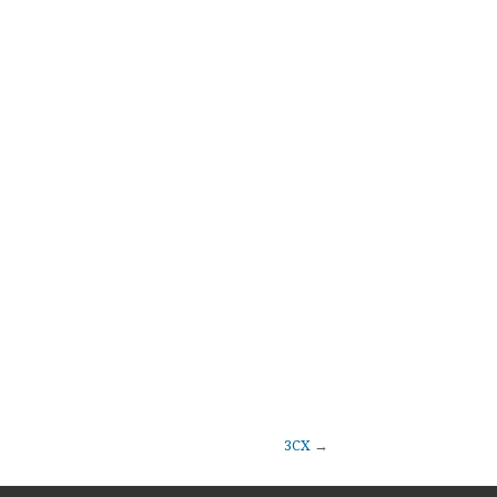
3CX
→