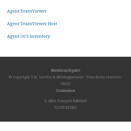
Agent TeamViewer
Agent TeamViewer Host
Agent OCS Inventory
Mentions légales
© Copyright T.H. Service & développement · Tous droits réservés ·
THSD
Connexion
6, allée François Rabelais
51100 REIMS