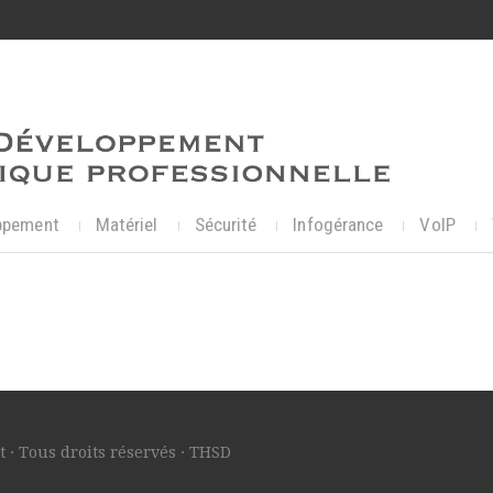
ppement
Matériel
Sécurité
Infogérance
VoIP
 · Tous droits réservés · THSD