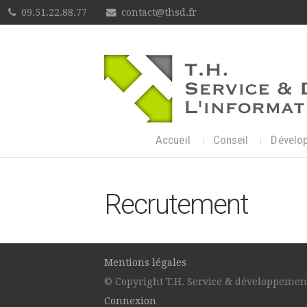
09.51.22.88.77
contact@thsd.fr
Accueil
Conseil
Dévelo
Recrutement
Mentions légales
© Copyright T.H. Service & développement
Connexion