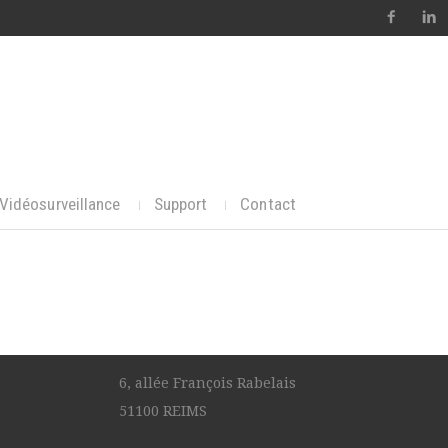
Vidéosurveillance
Support
Contact
6, allée François Rabelais
51100 REIMS