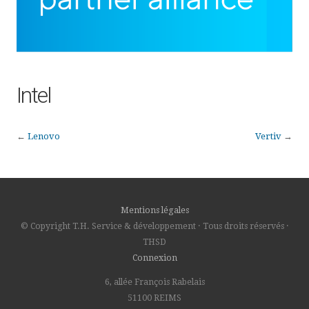
Intel
←
Lenovo
Vertiv
→
Mentions légales
© Copyright T.H. Service & développement · Tous droits réservés ·
THSD
Connexion
6, allée François Rabelais
51100 REIMS