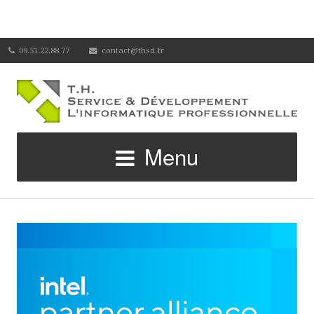
09.51.22.88.77
contact@thsd.fr
Menu