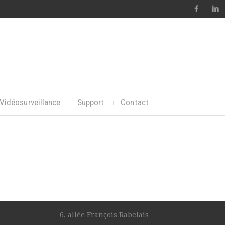
Vidéosurveillance
Support
Contact
6, allée François Rabelais