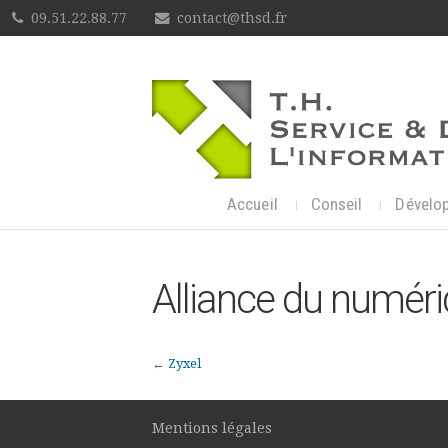
09.51.22.88.77
contact@thsd.fr
Accueil
Conseil
Dévelo
Alliance du numér
←
Zyxel
Mentions légales