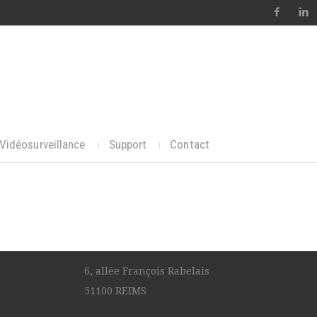
Vidéosurveillance
Support
Contact
6, allée François Rabelais
51100 REIMS