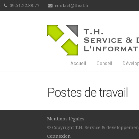
09.51.22.88.77
contact@thsd.fr
Accueil
Conseil
Dévelo
Postes de travail
Mentions légales
© Copyright T.H. Service & développement
Connexion