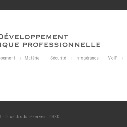
ppement
Matériel
Sécurité
Infogérance
VoIP
 · Tous droits réservés · THSD